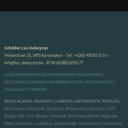
Schilder Luc Dekeyzer
Heidestraat 18, 3470 Kortenaken – Tel.: +32(0) 478 92 72 15 –
info@luc-dekeyzer.be
- BTW BE0832.679.177
SCHILDERWERKEN | BEHANGWERKEN | KLEURADVIES |
RESTAURATIEWERKEN | MARMERIMITATIE | HOUTIMITATIE |
KALEIEN & STUKWERK
REGIO VLAAMS-BRABANT | LIMBURG | ANTWERPEN | BRUSSEL
:
Kortenaken, Kersbeek, Geetbets, Bekkevoort, Aarschot, Tielt-
Winge, Sint-Joris-Winge, Holsbeek, Rotselaar, Wilsele, Wijgmaal,
Rillaar, Betekom, Langdorp, Begijnendijk, Houtevenne, Booischot,