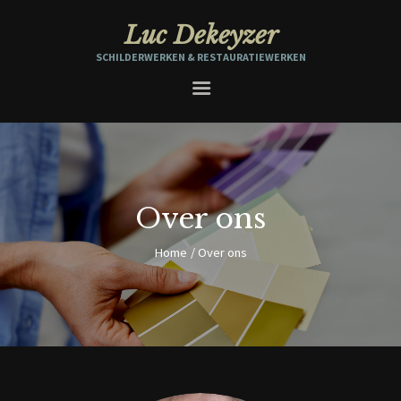
Luc Dekeyzer
SCHILDERWERKEN & RESTAURATIEWERKEN
HOME
OVER ONS
SCHILDERWERKEN
RESTAURATIE SCHILDERWERK
INTERIEUR
Over ons
REALISATIES
Home
Over ons
CONTACT & OFFERTE